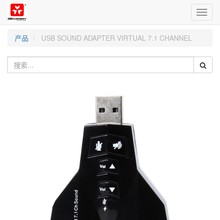
切
换
导
产品
USB SOUND ADAPTER VIRTUAL 7.1 CHANNEL
航